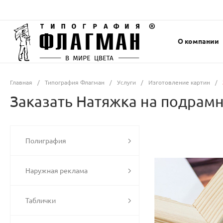
О компании
Главная
/
Типография Флагман
/
Услуги
/
Изготовление картин
/
Заказать Натяжка на подрамн
Полиграфия
Наружная реклама
Таблички