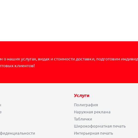
 о наших услугах, видах и стоимости доставки, подготовим индиви
птовых клиентов!
Услуги
ы
Полиграфия
е
Наружная реклама
Таблички
Широкоформатная печать
нфиденциальности
Интерьерная печать