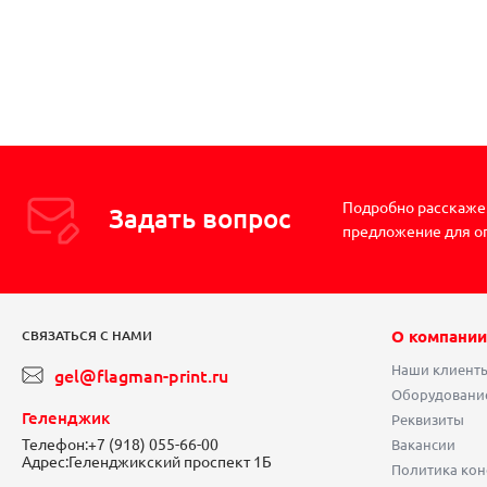
Подробно расскажем
Задать вопрос
предложение для о
О компании
СВЯЗАТЬСЯ С НАМИ
Наши клиент
gel@flagman-print.ru
Оборудовани
Геленджик
Реквизиты
Телефон:
+7 (918) 055-66-00
Вакансии
Адрес:
Геленджикский проспект 1Б
Политика ко