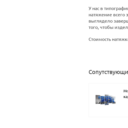
У нас в типографи
натяжение всего 
выглядело заверш
того, чтобы изде
Стоимость натяжки
Сопутствующи
М
ка