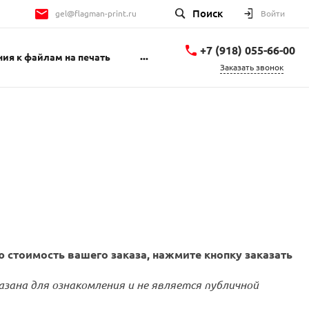
Поиск
gel@flagman-print.ru
Войти
+7 (918) 055-66-00
...
ия к файлам на печать
Заказать звонок
+7 (918) 055-66-00
Геленджикский
проспект 1Б
пн-пт 9:00-18:00 сб
10:00-14:00
gel@flagman-print.ru
 стоимость вашего заказа, нажмите кнопку заказать
азана для ознакомления и не является публичной