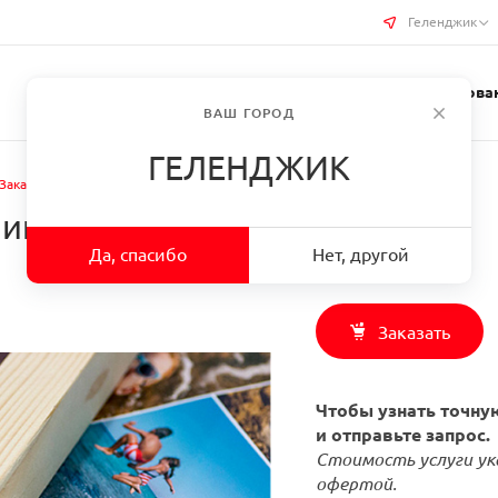
Геленджик
Услуги типографии
Бизнес-сувениры
Требован
ВАШ ГОРОД
ГЕЛЕНДЖИК
Заказать Натяжка на подрамник в г. Геленджик
ик в г. Геленджик
Да, спасибо
Нет, другой
Заказать
Чтобы узнать точную
и отправьте запрос.
Стоимость услуги ук
офертой.