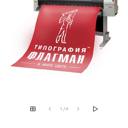
1
/
4