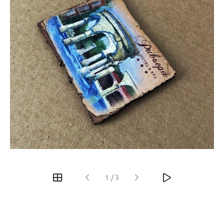
1
/
3