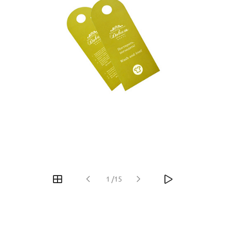
1
/
15