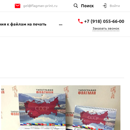
Поиск
gel@flagman-print.ru
Войти
+7 (918) 055-66-00
...
ия к файлам на печать
Заказать звонок
+7 (918) 055-66-00
Геленджикский
проспект 1Б
пн-пт 9:00-18:00 сб
10:00-14:00
gel@flagman-print.ru