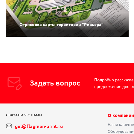
Отрисовка карты территории "Ривьера"
Подробно расскажем
Задать вопрос
предложение для о
О компании
СВЯЗАТЬСЯ С НАМИ
Наши клиент
gel@flagman-print.ru
Оборудовани