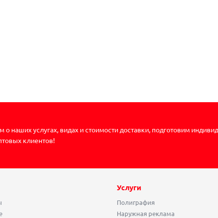
 о наших услугах, видах и стоимости доставки, подготовим индиви
птовых клиентов!
Услуги
ы
Полиграфия
е
Наружная реклама