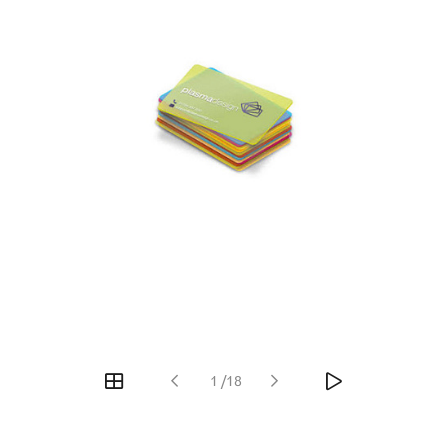
1
/
18