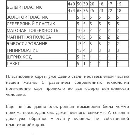
4+0
50
30
20
18
17
15
БЕЛЫЙ ПЛАСТИК
4+4
65
35
25
23
22
18
ЗОЛОТОЙ ПЛАСТИК
5
5
5
5
5
5
СЕРЕБРЯНЫЙ ПЛАСТИК
5
5
5
5
5
5
МАТОВАЯ ПОВЕРХНОСТЬ
10
3
2
2
2
2
МАГНИТНАЯ ПОЛОСА
10
5
3
2
2
2
ЭМБОССИРОВАНИЕ
15
4
3
3
2
2
ТИПИРОВАНИЕ
15
4
3
3
3
3
ШТРИХ КОД
5
3
1
1
1
1
ПАКЕТ
5
1
1
1
1
1
Пластиковые карты уже давно стали неотъемлемой частью
нашей жизни. С развитием современных технологий
применение карт проникло во все сферы деятельности
человека.
Еще не так давно электронная коммерция была чем-то
новым, неизведанным, даже немного «диким». А сегодня
дико уже обратное – если у человека нет собственной
пластиковой карты.