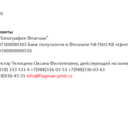
00
изиты
"Типография Флагман"
07300000303 Банк получателя в Филиале N8 ПАО КБ «Цент
10100000000550
ктор Телицина Оксана Филипповна, действующий на осно
18) 333 333 4 +7(988)336-03-53 +7(988)336-03-63
18)930-45-55
info@flagman-print.ru