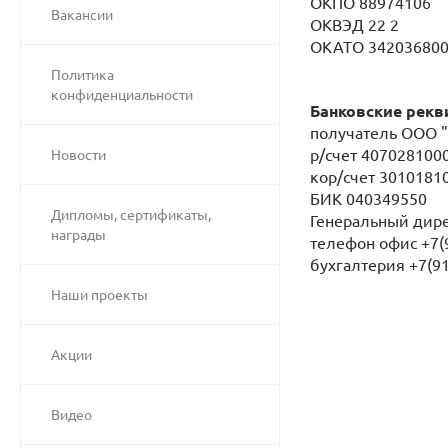
ОКПО 88974106
Вакансии
ОКВЭД 22 2
ОКАТО 34203680
Политика
конфиденциальности
Банковские рекв
получатель ООО 
р/счет 407028100
Новости
кор/счет 301018
БИК 040349550
Дипломы, сертификаты,
Генеральный дире
награды
телефон офис +7(9
бухгалтерия +7(9
Наши проекты
Акции
Видео