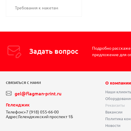
Требования к макетам
Подробно расскажем
Задать вопрос
предложение для о
О компании
СВЯЗАТЬСЯ С НАМИ
Наши клиент
gel@flagman-print.ru
Оборудовани
Геленджик
Реквизиты
Телефон:
+7 (918) 055-66-00
Вакансии
Адрес:
Геленджикский проспект 1Б
Политика ко
Новости