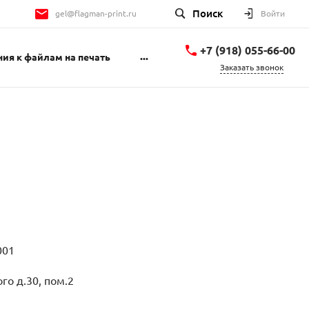
Поиск
gel@flagman-print.ru
Войти
+7 (918) 055-66-00
...
ия к файлам на печать
Заказать звонок
+7 (918) 055-66-00
Геленджикский
проспект 1Б
пн-пт 9:00-18:00 сб
10:00-14:00
gel@flagman-print.ru
001
го д.30, пом.2