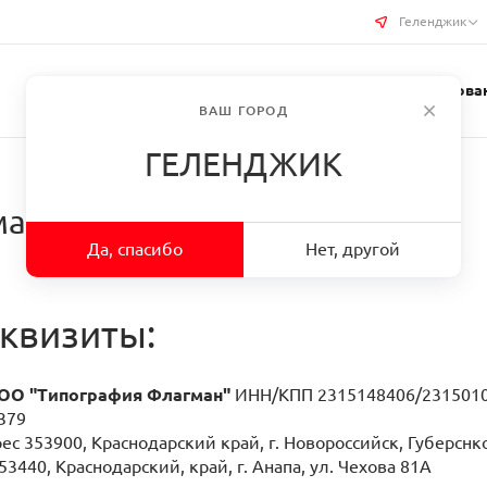
Геленджик
Услуги типографии
Бизнес-сувениры
Требован
ВАШ ГОРОД
ГЕЛЕНДЖИК
ман
Да, спасибо
Нет, другой
квизиты:
ОО "Типография Флагман"
ИНН/КПП 2315148406/231501
8379
 353900, Краснодарский край, г. Новороссийск, Губерснко
3440, Краснодарский, край, г. Анапа, ул. Чехова 81А