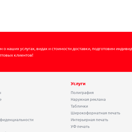
 о наших услугах, видах и стоимости доставки, подготовим индиви
птовых клиентов!
Услуги
ы
Полиграфия
е
Наружная реклама
Таблички
Широкоформатная печать
нфиденциальности
Интерьерная печать
УФ печать