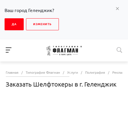
Ваш город Геленджик?
ДА
ИЗМЕНИТЬ
Главная
/
Типография Флагман
/
Услуги
/
Полиграфия
/
Рекламна
Заказать Шелфтокеры в г. Геленджик