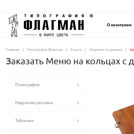
О компании
Главная
/
Типография Флагман
/
Услуги
/
Изделия из дерева
/
За
Заказать Меню на кольцах с 
Полиграфия
Наружная реклама
Таблички