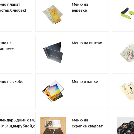
ню плакат
Меню на
остер,блюбэк)
веревке
ню на
Меню на винтах
аншете
ню на скобе
Меню в папке
лендарь домик а4,
Меню на
10*313),вырубной,самосборный
скрепке квадрат
артон 4+0,3 бига