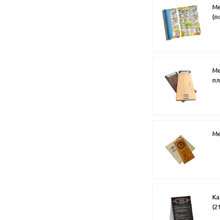
Ме
(п
Ме
пл
Ме
Ка
(2
,к