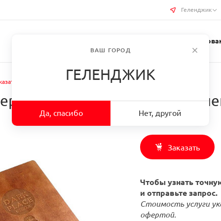
Геленджик
Услуги типографии
Бизнес-сувениры
Требован
ВАШ ГОРОД
ГЕЛЕНДЖИК
казать Меню на кольцах с деревянной подложкой в г. Геленджик
деревянной подложкой в г. Гел
Да, спасибо
Нет, другой
Заказать
Чтобы узнать точную
и отправьте запрос.
Стоимость услуги ук
офертой.