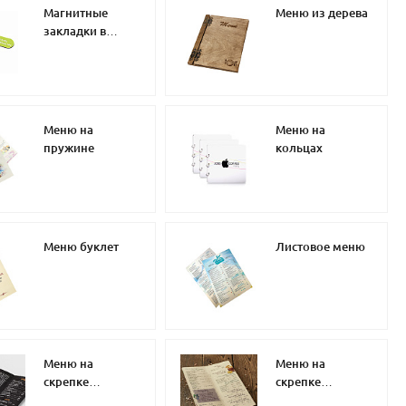
Магнитные
Меню из дерева
закладки в
меню
Меню на
Меню на
пружине
кольцах
Меню буклет
Листовое меню
Меню на
Меню на
скрепке
скрепке
евроформат
дизайнерская