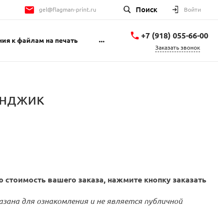
Поиск
gel@flagman-print.ru
Войти
+7 (918) 055-66-00
...
ия к файлам на печать
Заказать звонок
+7 (918) 055-66-00
Геленджикский
проспект 1Б
пн-пт 9:00-18:00 сб
енджик
10:00-14:00
gel@flagman-print.ru
 стоимость вашего заказа, нажмите кнопку заказать
азана для ознакомления и не является публичной