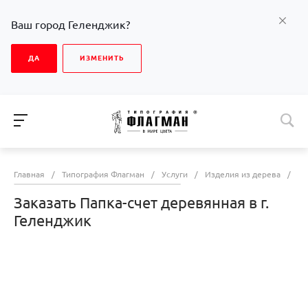
Ваш город Геленджик?
ДА
ИЗМЕНИТЬ
Главная
/
Типография Флагман
/
Услуги
/
Изделия из дерева
/
За
Заказать Папка-счет деревянная в г.
Геленджик