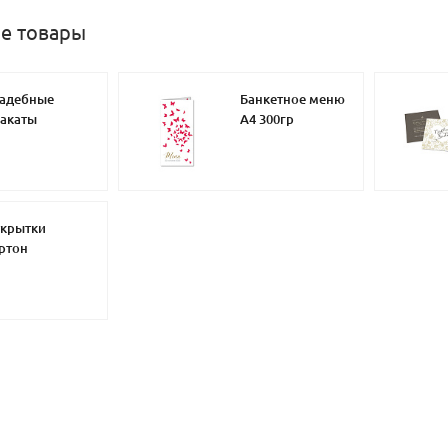
е товары
адебные
Банкетное меню
акаты
А4 300гр
крытки
ртон