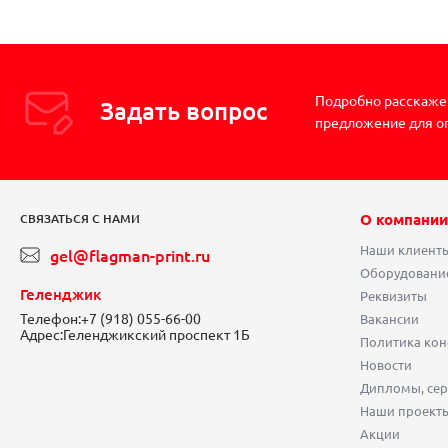
Подробно расскажем
Задать вопрос
предложение для о
О компании
СВЯЗАТЬСЯ С НАМИ
Наши клиент
gel@flagman-print.ru
Оборудовани
Геленджик
Реквизиты
Телефон:
+7 (918) 055-66-00
Вакансии
Адрес:
Геленджикский проспект 1Б
Политика ко
Новости
Дипломы, сер
Наши проект
Акции