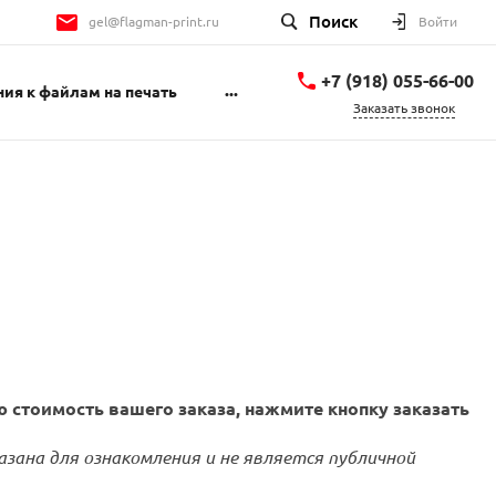
Поиск
gel@flagman-print.ru
Войти
+7 (918) 055-66-00
...
ия к файлам на печать
Заказать звонок
+7 (918) 055-66-00
Геленджикский
проспект 1Б
пн-пт 9:00-18:00 сб
10:00-14:00
gel@flagman-print.ru
 стоимость вашего заказа, нажмите кнопку заказать
азана для ознакомления и не является публичной