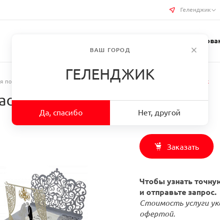
Геленджик
Услуги типографии
Бизнес-сувениры
Требован
ВАШ ГОРОД
ГЕЛЕНДЖИК
я полиграфия
/
Заказать Приглашения/пригласительные в г. Геленджик
асительные в г. Геленджик
Да, спасибо
Нет, другой
Заказать
Чтобы узнать точную
и отправьте запрос.
Стоимость услуги ук
офертой.