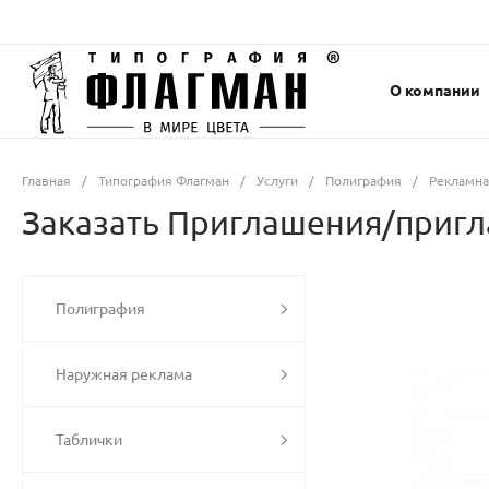
О компании
Главная
/
Типография Флагман
/
Услуги
/
Полиграфия
/
Рекламна
Заказать Приглашения/пригл
Полиграфия
Наружная реклама
Таблички