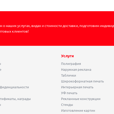
 о наших услугах, видах и стоимости доставки, подготовим индиви
птовых клиентов!
Услуги
ы
Полиграфия
е
Наружная реклама
Таблички
Широкоформатная печать
нфиденциальности
Интерьерная печать
УФ печать
тификаты, награды
Рекламные конструкции
ы
Стенды
Изготовление картин