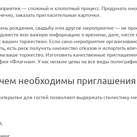
приятия — сложный и хлопотный процесс. Продумать множ
нечно, заказать пригласительные карточки.
ень рождения, свадьбу или другое мероприятие — не прост
 донести всю важную информацию о времени, дате, месте 
 с вашим торжеством. Если само мероприятие организовано
ь, есть риск получить множество отказов и испортить впе
на ваше торжество. Изготовить качественные приглашения
фии «Флагман». У нас низкие цены на все виды полиграфии
ачем необходимы приглашения
открытки для гостей позволяют выдержать стилистику мер
;
нии;