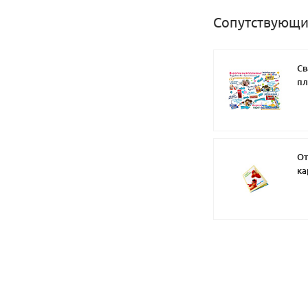
Сопутствующи
Св
пл
От
ка