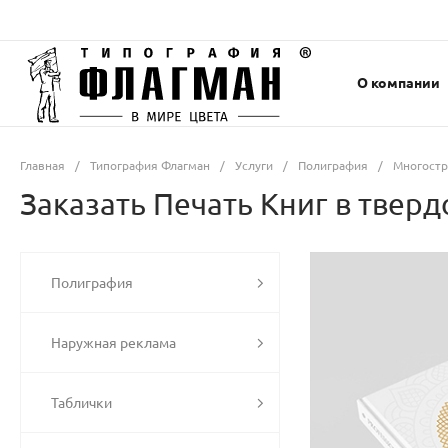
О компании
Главная
/
Типография Флагман
/
Услуги
/
Полиграфия
/
Многостр
Заказать Печать Книг в тверд
Полиграфия
Наружная реклама
Таблички