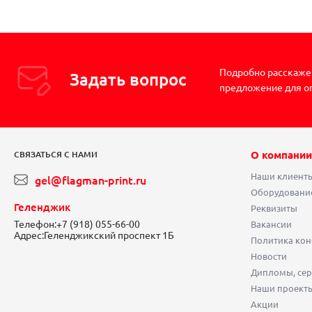
Подробно расскажем
Задать вопрос
предложение для о
О компании
СВЯЗАТЬСЯ С НАМИ
Наши клиент
gel@flagman-print.ru
Оборудовани
Геленджик
Реквизиты
Телефон:
+7 (918) 055-66-00
Вакансии
Адрес:
Геленджикский проспект 1Б
Политика ко
Новости
Дипломы, сер
Наши проект
Акции