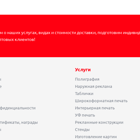
 о наших услугах, видах и стоимости доставки, подготовим индиви
птовых клиентов!
Услуги
ы
Полиграфия
е
Наружная реклама
Таблички
Широкоформатная печать
нфиденциальности
Интерьерная печать
УФ печать
тификаты, награды
Рекламные конструкции
ы
Стенды
Изготовление картин