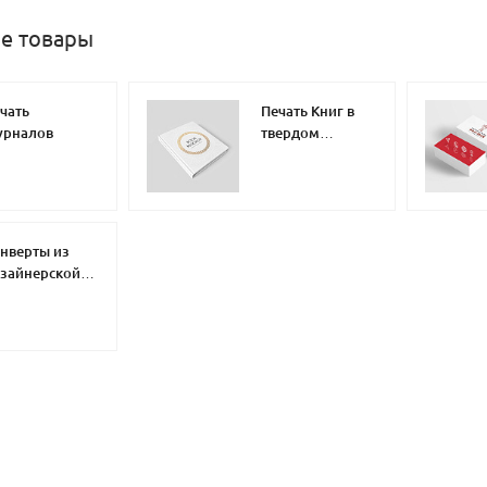
е товары
чать
Печать Книг в
урналов
твердом
переплете
нверты из
зайнерской
маги