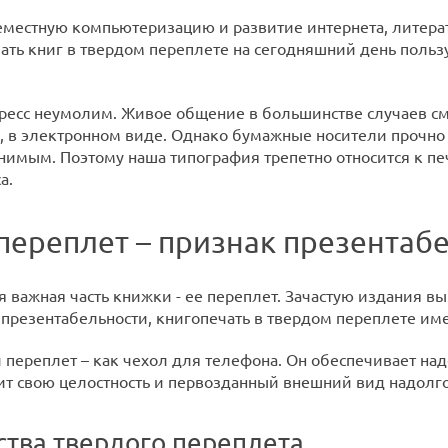
еместную компьютеризацию и развитие интернета, литера
ать книг в твердом переплете на сегодняшний день польз
ресс неумолим. Живое общение в большинстве случаев см
 в электронном виде. Однако бумажные носители прочно 
имым. Поэтому наша типография трепетно относится к п
а.
переплет – признак презентаб
я важная часть книжки - ее переплет. Зачастую издания в
резентабельности, книгопечать в твердом переплете име
 переплет – как чехол для телефона. Он обеспечивает на
ит свою целостность и первозданный внешний вид надолг
тва твердого переплета