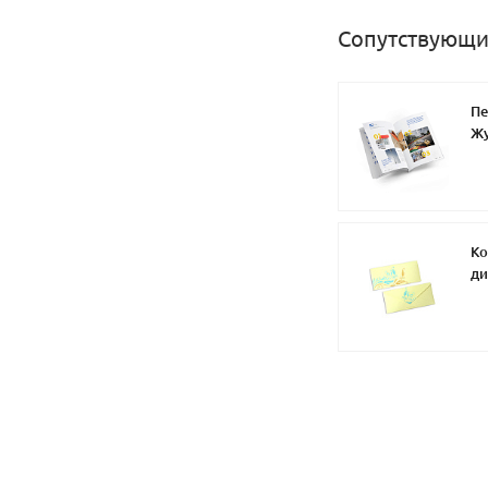
Сопутствующи
Пе
Ж
Ко
ди
бу