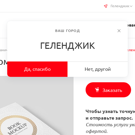
Геленджик
Услуги типографии
Бизнес-сувениры
Требован
ВАШ ГОРОД
ГЕЛЕНДЖИК
аничная полиграфия
/
Заказать Печать Книг в твердом переплете в г. Геле
ом переплете в г. Геленджик
Да, спасибо
Нет, другой
Заказать
Чтобы узнать точную
и отправьте запрос.
Стоимость услуги ук
офертой.