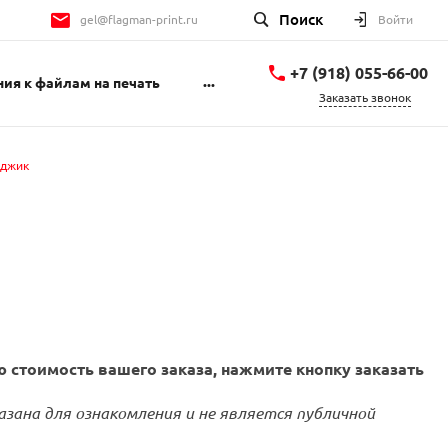
Поиск
gel@flagman-print.ru
Войти
+7 (918) 055-66-00
...
ия к файлам на печать
Заказать звонок
+7 (918) 055-66-00
Геленджикский
нджик
проспект 1Б
пн-пт 9:00-18:00 сб
10:00-14:00
gel@flagman-print.ru
 стоимость вашего заказа, нажмите кнопку заказать
азана для ознакомления и не является публичной