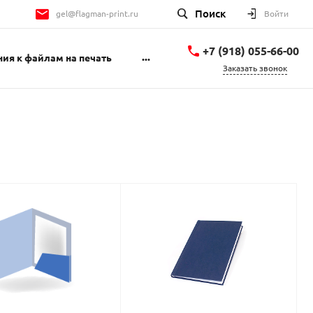
Поиск
gel@flagman-print.ru
Войти
+7 (918) 055-66-00
...
ия к файлам на печать
Заказать звонок
+7 (918) 055-66-00
Геленджикский
проспект 1Б
пн-пт 9:00-18:00 сб
10:00-14:00
gel@flagman-print.ru