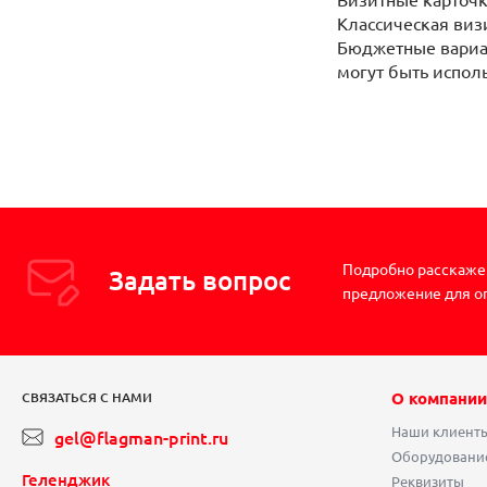
Классическая виз
Бюджетные вариан
могут быть испол
Подробно расскажем
Задать вопрос
предложение для о
О компании
СВЯЗАТЬСЯ С НАМИ
Наши клиент
gel@flagman-print.ru
Оборудовани
Геленджик
Реквизиты