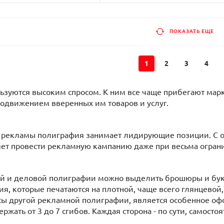
ПОКАЗАТЬ ЕЩЕ
1
2
3
4
льзуются высоким спросом. К ним все чаще прибегают ма
одвижением вверенных им товаров и услуг.
 рекламы полиграфия занимает лидирующие позиции. С од
яет провести рекламную кампанию даже при весьма огра
ой и деловой полиграфии можно выделить брошюры и бук
я, которые печатаются на плотной, чаще всего глянцевой
сы другой рекламной полиграфии, является особенное оф
ржать от 3 до 7 сгибов. Каждая сторона - по сути, самосто