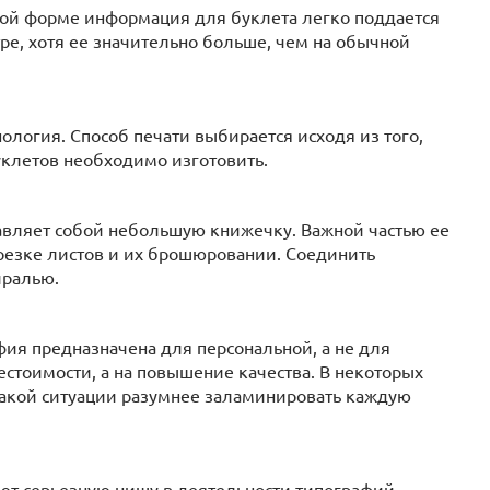
ой форме информация для буклета легко поддается
ре, хотя ее значительно больше, чем на обычной
логия. Способ печати выбирается исходя из того,
уклетов необходимо изготовить.
авляет собой небольшую книжечку. Важной частью ее
брезке листов и их брошюровании. Соединить
иралью.
фия предназначена для персональной, а не для
естоимости, а на повышение качества. В некоторых
такой ситуации разумнее заламинировать каждую
ают серьезную нишу в деятельности типографий.