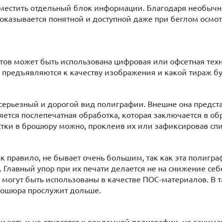
местить отдельный блок информации. Благодаря необычн
 оказывается понятной и доступной даже при беглом осмот
тов может быть использована цифровая или офсетная техно
 предъявляются к качеству изображения и какой тираж б
серьезный и дорогой вид полиграфии. Внешне она предст
яется послепечатная обработка, которая заключается в о
тки в брошюру можно, проклеив их или зафиксировав сп
к правило, не бывает очень большим, так как эта полигра
 Главный упор при их печати делается не на снижение себ
могут быть использованы в качестве ПОС-материалов. В 
брошюра прослужит дольше.
и хоть и не относятся к рекламной полиграфии, но заним