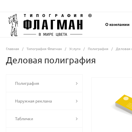
О компании
Главная
/
Типография Флагман
/
Услуги
/
Полиграфия
/
Деловая 
Деловая полиграфия
Полиграфия
Наружная реклама
Таблички