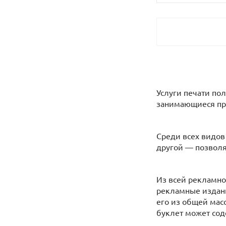
Услуги печати по
занимающиеся пр
Среди всех видов
другой — позвол
Из всей рекламн
рекламные издани
его из общей мас
буклет может соде