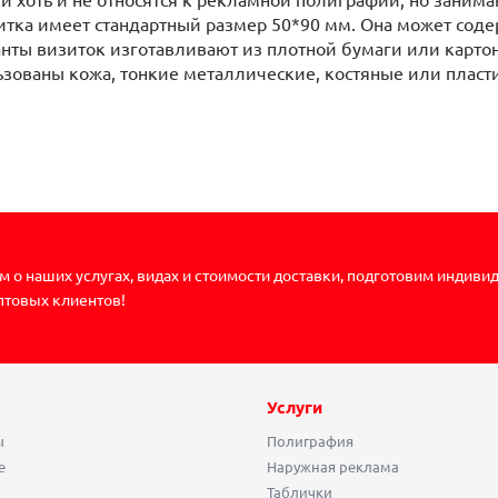
итка имеет стандартный размер 50*90 мм. Она может сод
ты визиток изготавливают из плотной бумаги или картона
ьзованы кожа, тонкие металлические, костяные или пласт
 о наших услугах, видах и стоимости доставки, подготовим индиви
птовых клиентов!
Услуги
ы
Полиграфия
е
Наружная реклама
Таблички