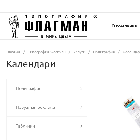
О компании
Главная
/
Типография Флагман
/
Услуги
/
Полиграфия
/
Календа
Календари
Полиграфия
Наружная реклама
Таблички