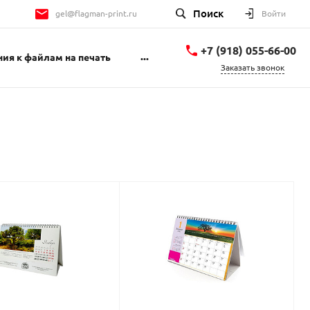
Поиск
gel@flagman-print.ru
Войти
+7 (918) 055-66-00
...
ия к файлам на печать
Заказать звонок
+7 (918) 055-66-00
Геленджикский
проспект 1Б
пн-пт 9:00-18:00 сб
10:00-14:00
gel@flagman-print.ru