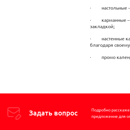
· настольные – в
· карманные – бю
закладкой;
· настенные кал
благодаря своему
· промо календа
Подробно расскажем
Задать вопрос
предложение для о