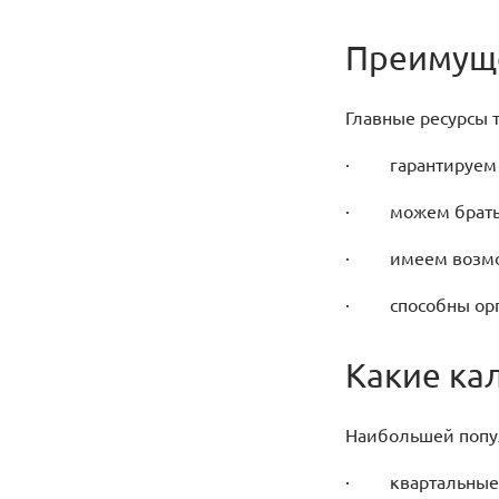
Преимуще
Главные ресурсы 
· гарантируем к
· можем брать в
· имеем возможн
· способны орган
Какие ка
Наибольшей попу
· квартальные –