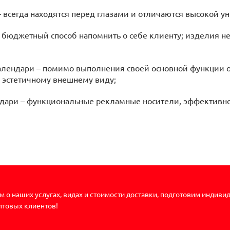
сегда находятся перед глазами и отличаются высокой ун
джетный способ напомнить о себе клиенту; изделия не 
ендари – помимо выполнения своей основной функции о
 эстетичному внешнему виду;
ри – функциональные рекламные носители, эффективно
 о наших услугах, видах и стоимости доставки, подготовим индиви
птовых клиентов!