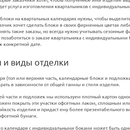
дет услуга изготовления квартальников с индивидуальны
локи на квартальных календарях нужны, чтобы выделить 
казчик хочет сделать блоки в своих фирменных цветах либ
нять такие заказы, но всегда нужно учитывать сезонные
 позаботиться о заказе квартальника с индивидуальными 
к конкретной дате.
 и виды отделки
аря (топ или верхняя часть, календарные блоки и подложк
рать в зависимости от общей гаммы и стиля изделия.
ей части и подложек мы используем плотный картон одн
ожем покрыть эти участки офсетным лаком, сплошным ил
ойкость изделия и придаст ему более презентабельного в
фсетной бумаги.
го календаря с индивидуальными боками может быть одно