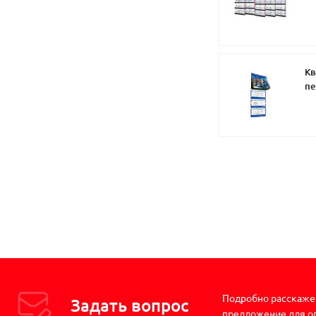
пр
Кв
п
по
Подробно расскажем
Задать вопрос
предложение для о