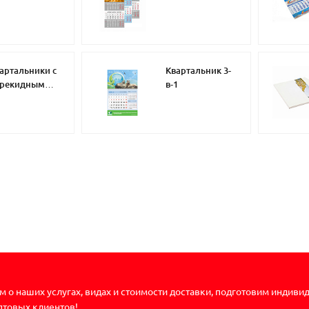
емиум класса
рекламным
полем
артальники с
Квартальник 3-
ерекидным
в-1
стером
 о наших услугах, видах и стоимости доставки, подготовим индиви
птовых клиентов!