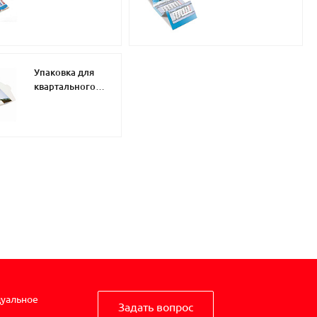
блоками
полями
Упаковка для
квартального
календаря
дуальное
Задать вопрос