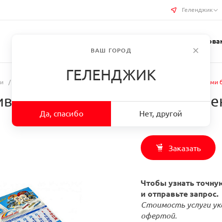
Геленджик
Услуги типографии
Бизнес-сувениры
Требован
ВАШ ГОРОД
ГЕЛЕНДЖИК
ри
/
Квартальные календари
/
Заказать Квартальники с индивидульными б
ивидульными блоками в г. Гел
Да, спасибо
Нет, другой
Заказать
Чтобы узнать точную
и отправьте запрос.
Стоимость услуги ук
офертой.