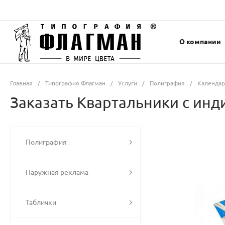
О компании
Главная
/
Типография Флагман
/
Услуги
/
Полиграфия
/
Календа
Заказать Квартальники с инд
Полиграфия
Наружная реклама
Таблички