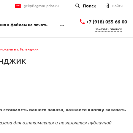
Поиск
gel@flagman-print.ru
Войти
+7 (918) 055-66-00
...
ия к файлам на печать
Заказать звонок
+7 (918) 055-66-00
Геленджикский
локами в г. Геленджик
проспект 1Б
пн-пт 9:00-18:00 сб
енджик
10:00-14:00
gel@flagman-print.ru
 стоимость вашего заказа, нажмите кнопку заказать
азана для ознакомления и не является публичной