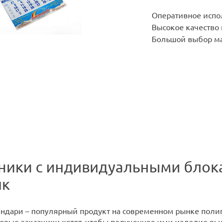
Оперативное испо
Высокое качество
Большой выбор ма
ники с индивидуальными блокам
ик
ндари – популярный продукт на современном рынке полигр
торые заказчики хотят, чтобы полученное ими изделие вы