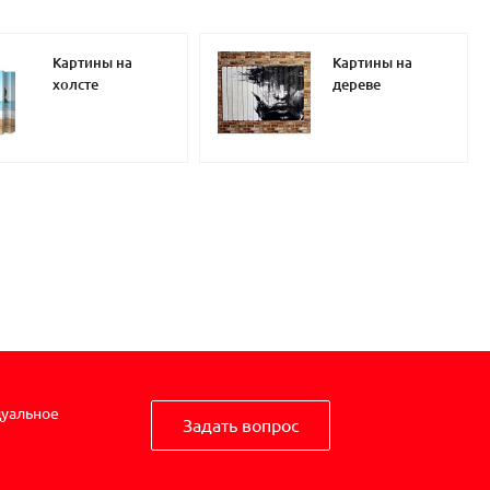
Картины на
Картины на
холсте
дереве
дуальное
Задать вопрос