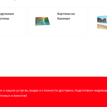
одульные
Картины на
ртины
баннере
 о наших услугах, видах и стоимости доставки, подготовим индиви
птовых клиентов!