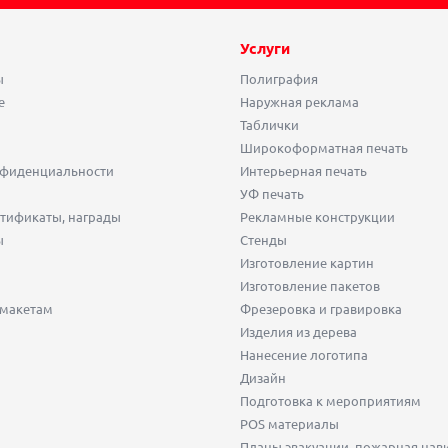
Услуги
ы
Полиграфия
е
Наружная реклама
Таблички
Широкоформатная печать
нфиденциальности
Интерьерная печать
УФ печать
тификаты, награды
Рекламные конструкции
ы
Стенды
Изготовление картин
Изготовление пакетов
 макетам
Фрезеровка и гравировка
Изделия из дерева
Нанесение логотипа
Дизайн
Подготовка к мероприятиям
POS материалы
Планы эвакуации, пожарная нав