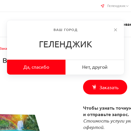
Геленджик
Услуги типографии
Бизнес-сувениры
Требован
ВАШ ГОРОД
ГЕЛЕНДЖИК
Заказать Картины на баннере в г. Геленджик
в г. Геленджик
Да, спасибо
Нет, другой
Заказать
Чтобы узнать точную
и отправьте запрос.
Стоимость услуги ук
офертой.