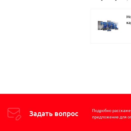
М
ка
Подробно расскажем
Задать вопрос
предложение для о