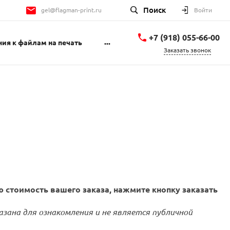
Поиск
gel@flagman-print.ru
Войти
+7 (918) 055-66-00
...
ия к файлам на печать
Заказать звонок
+7 (918) 055-66-00
Геленджикский
проспект 1Б
пн-пт 9:00-18:00 сб
10:00-14:00
gel@flagman-print.ru
 стоимость вашего заказа, нажмите кнопку заказать
азана для ознакомления и не является публичной