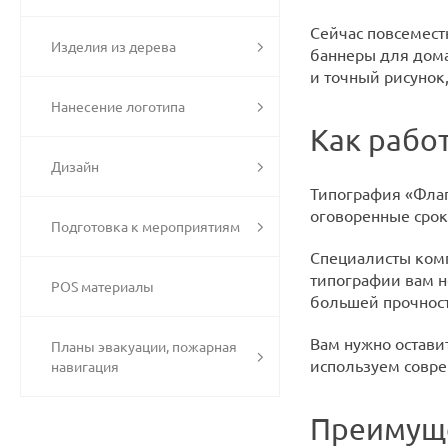
Сейчас повсемест
Изделия из дерева
баннеры для дома
и точный рисунок
Нанесение логотипа
Как рабо
Дизайн
Типография «Флаг
оговоренные срок
Подготовка к мероприятиям
Специалисты комп
типографии вам н
POS материалы
большей прочност
Вам нужно оставит
Планы эвакуации, пожарная
используем совре
навигация
Преимуще