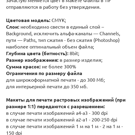
зачастую меняется цвет в макете Файлы в TIF
отправляются в работу без утверждения.
Цветовая модель:
CMYK;
Слои:
необходимо свести в единый слой –
Background, исключить альфа-каналы — Channels,
пути — Paths, тип сжатия - без сжатия (Photoshop)
наиболее оптимальный объем файла;
Глубина цвета (битность):
8bit;
Размер изображения:
в размер изделия;
Сумма красок:
не более 300%
Ограничения по размеру файла
для широкоформатной печати - до 300 Мб;
для интерьерной печати до 350 мб.
Макеты для печати растровых изображений (при
размере 1:1) передаются с разрешением:
в случае печати изображений а4-а3 - 300 dpi
в случае печати изображений а2-а1 - 200-250 dpi
в случае печати изображений 1 м на 1 м - 2 на 1 м -
150 dpi