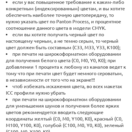
если у вас повышенное требование к каким-либо
конкретным (индексированным) цветам, и вы хотите
обеспечить наиболее точную цветопередачу, то
нужно указать цвет по Panton Process, и процентное
соотношение данного цвета в модели CMYK.
если вы хотите получить черный цвет по
настоящему черным, а не темно серым, то черный
цвет должен быть составным (C33, M33, Y33, K100);
при печати на широкоформатном оборудовании
для получения белого цвета (C0, M0, Y0, K0); при
добавлении 1 процента к любому из каналов ведет к
тому что при печати цвет будет немного сероватым,
в независимости от того что на экране!!!
чтоб избежать искажения цвета, во всех макетах
ICC профили нужно убрать
при печати на широкоформатном оборудовании
для уменьшения шумов и получения более ярких
цветов рекомендуется вводить следующие
координаты желтый (C0, M0, Y100, K0), красный (C0,
M100, Y100, K0), голубой (C100, M0, Y0, K0), зеленый
(C100, M0, Y100, K0)