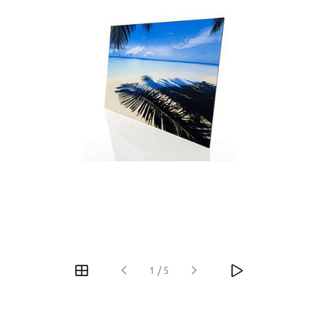
1
/
5