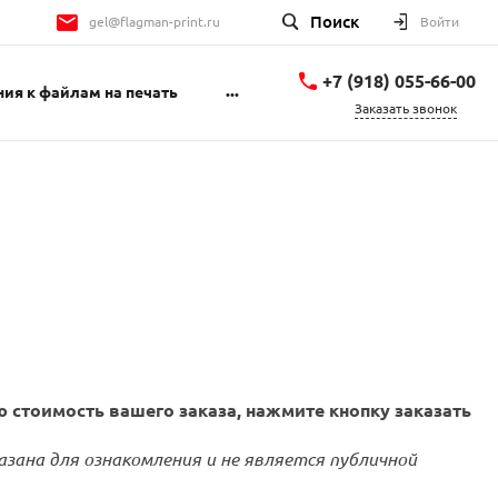
Поиск
gel@flagman-print.ru
Войти
+7 (918) 055-66-00
...
ия к файлам на печать
Заказать звонок
+7 (918) 055-66-00
Геленджикский
проспект 1Б
пн-пт 9:00-18:00 сб
10:00-14:00
gel@flagman-print.ru
 стоимость вашего заказа, нажмите кнопку заказать
азана для ознакомления и не является публичной