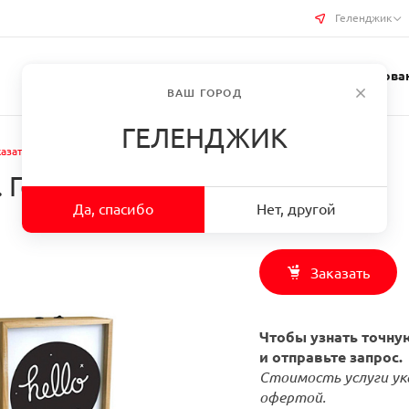
Геленджик
Услуги типографии
Бизнес-сувениры
Требован
ВАШ ГОРОД
ГЕЛЕНДЖИК
казать Световые короба в г. Геленджик
. Геленджик
Да, спасибо
Нет, другой
Заказать
Чтобы узнать точную
и отправьте запрос.
Стоимость услуги ук
офертой.