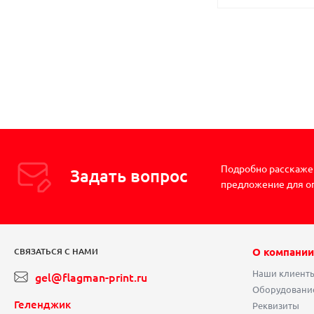
Подробно расскажем
Задать вопрос
предложение для о
О компании
СВЯЗАТЬСЯ С НАМИ
Наши клиент
gel@flagman-print.ru
Оборудовани
Геленджик
Реквизиты