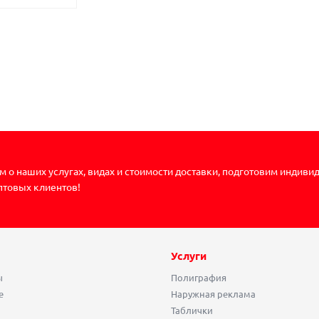
 о наших услугах, видах и стоимости доставки, подготовим индиви
птовых клиентов!
Услуги
ы
Полиграфия
е
Наружная реклама
Таблички