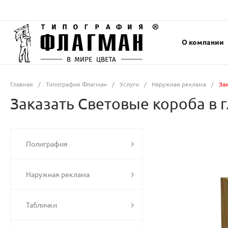
О компании
Главная
/
Типография Флагман
/
Услуги
/
Наружная реклама
/
За
Заказать Световые короба в г
Полиграфия
Наружная реклама
Таблички