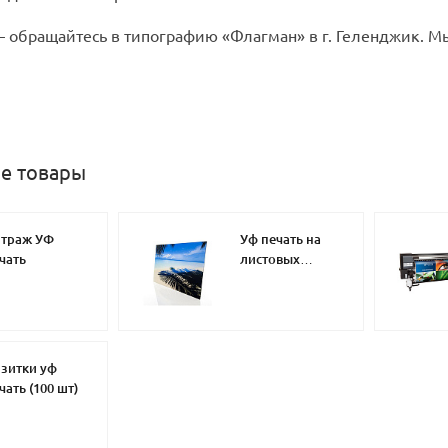
 обращайтесь в типографию «Флагман» в г. Геленджик. М
е товары
траж УФ
Уф печать на
чать
листовых
материалах
зитки уф
чать (100 шт)