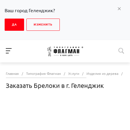
Ваш город Геленджик?
ДА
ИЗМЕНИТЬ
Главная
/
Типография Флагман
/
Услуги
/
Изделия из дерева
/
За
Заказать Брелоки в г. Геленджик