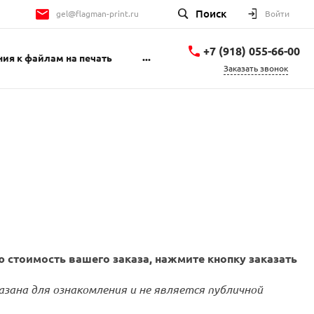
Поиск
gel@flagman-print.ru
Войти
+7 (918) 055-66-00
...
ия к файлам на печать
Заказать звонок
+7 (918) 055-66-00
Геленджикский
проспект 1Б
пн-пт 9:00-18:00 сб
10:00-14:00
gel@flagman-print.ru
 стоимость вашего заказа, нажмите кнопку заказать
азана для ознакомления и не является публичной