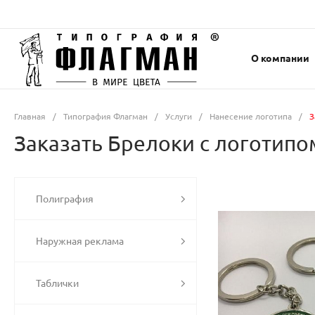
О компании
Главная
/
Типография Флагман
/
Услуги
/
Нанесение логотипа
/
З
Заказать Брелоки с логотипом
Полиграфия
Наружная реклама
Таблички