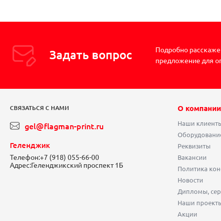
Подробно расскажем
Задать вопрос
предложение для о
О компании
СВЯЗАТЬСЯ С НАМИ
Наши клиент
gel@flagman-print.ru
Оборудовани
Геленджик
Реквизиты
Телефон:
+7 (918) 055-66-00
Вакансии
Адрес:
Геленджикский проспект 1Б
Политика ко
Новости
Дипломы, сер
Наши проект
Акции