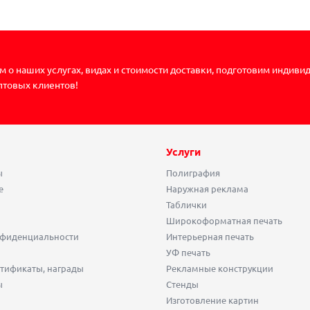
 о наших услугах, видах и стоимости доставки, подготовим индиви
птовых клиентов!
Услуги
ы
Полиграфия
е
Наружная реклама
Таблички
Широкоформатная печать
нфиденциальности
Интерьерная печать
УФ печать
тификаты, награды
Рекламные конструкции
ы
Стенды
Изготовление картин