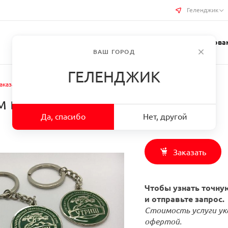
Геленджик
Услуги типографии
Бизнес-сувениры
Требован
ВАШ ГОРОД
ГЕЛЕНДЖИК
аказать Брелоки с логотипом в г. Геленджик
 в г. Геленджик
Да, спасибо
Нет, другой
Заказать
Чтобы узнать точную
и отправьте запрос.
Стоимость услуги ук
офертой.