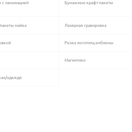
 с ламинацией
Бумажные крафт пакеты
пакеты майка
Лазерная гравировка
овкой
Резка логотипа,эмблемы
Магнитики
лках/одежде