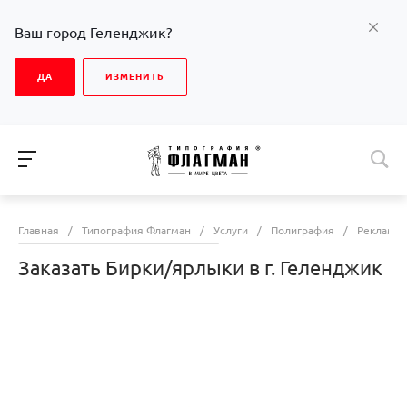
Ваш город Геленджик?
ДА
ИЗМЕНИТЬ
Главная
/
Типография Флагман
/
Услуги
/
Полиграфия
/
Рекламна
Заказать Бирки/ярлыки в г. Геленджик