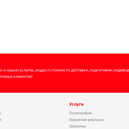
 о наших услугах, видах и стоимости доставки, подготовим индиви
птовых клиентов!
Услуги
ы
Полиграфия
е
Наружная реклама
Таблички