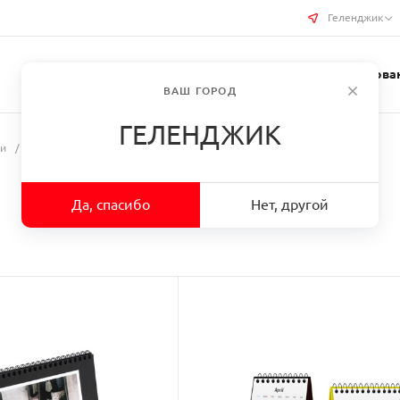
Геленджик
Услуги типографии
Бизнес-сувениры
Требован
ВАШ ГОРОД
ГЕЛЕНДЖИК
ри
/
Настольные календари
Да, спасибо
Нет, другой