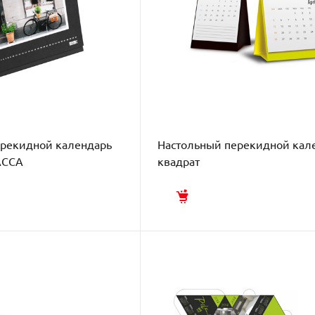
ерекидной календарь
Настольный перекидной кал
АССА
квадрат