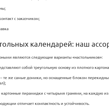
ны;
нтакт с заказчиком;
авка
тольных календарей: наш ассо
рными являются следующие варианты «настольников»:
тавляют собой треугольную основу из плотного картона с
е же самые домики, но оснащенные блоком перекидных с
л);
ртонные пирамидки с четырьмя гранями, на каждую из к
родукции отличает компактность и устойчивость.