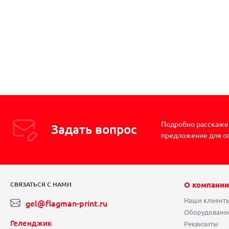
Подробно расскажем
Задать вопрос
предложение для о
О компании
СВЯЗАТЬСЯ С НАМИ
Наши клиент
gel@flagman-print.ru
Оборудовани
Геленджик
Реквизиты