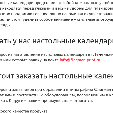
ьные календари представляют собой компактные устойчи
да находятся перед глазами и весьма удобны для планиро
чиво продвигают ее, постоянно напоминая о существовани
делий стоит уделить особое внимание – стильные аксессу
гляды.
зать у нас настольные календар
ос на изготовление настольных календарей в г. Геленджик
» или оставьте заявку на почте
info@flagman-print.ru
.
тоит заказать настольные кал
ров и заказчиков при обращении в типографию Флагман 
атным и постпечатным оборудованием, позволяющим в ко
каз. К другим нашим преимуществам относятся:
кого качества продукта;