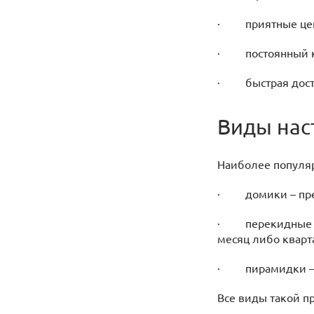
· приятные це
· постоянный ко
· быстрая дост
Виды нас
Наиболее популя
· домики – предс
· перекидные – т
месяц либо кварта
· пирамидки – ка
Все виды такой п