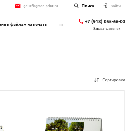
Поиск
gel@flagman-print.ru
Войти
+7 (918) 055-66-00
...
ия к файлам на печать
Заказать звонок
+7 (918) 055-66-00
Геленджикский
проспект 1Б
пн-пт 9:00-18:00 сб
10:00-14:00
gel@flagman-print.ru
Сортировка