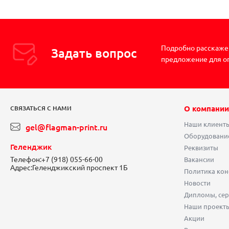
Подробно расскажем
Задать вопрос
предложение для о
О компании
СВЯЗАТЬСЯ С НАМИ
Наши клиент
gel@flagman-print.ru
Оборудовани
Геленджик
Реквизиты
Телефон:
+7 (918) 055-66-00
Вакансии
Адрес:
Геленджикский проспект 1Б
Политика ко
Новости
Дипломы, сер
Наши проект
Акции