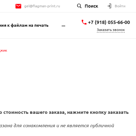
Поиск
gel@flagman-print.ru
Войти
+7 (918) 055-66-00
...
ия к файлам на печать
Заказать звонок
+7 (918) 055-66-00
Геленджикский
джик
проспект 1Б
пн-пт 9:00-18:00 сб
10:00-14:00
gel@flagman-print.ru
 стоимость вашего заказа, нажмите кнопку заказать
азана для ознакомления и не является публичной