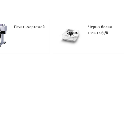
Печать чертежей
Черно-белая
печать (ч/б
печать)