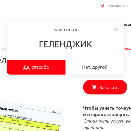
Геленджик
Услуги типографии
Бизнес-сувениры
Требован
ВАШ ГОРОД
ГЕЛЕНДЖИК
полиграфия
/
Полиграфия для офиса
/
Заказать Товарные чеки в г. Гелен
Геленджик
Да, спасибо
Нет, другой
Заказать
Чтобы узнать точную
и отправьте запрос.
Стоимость услуги ук
офертой.