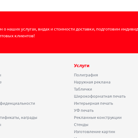
 о наших услугах, видах и стоимости доставки, подготовим индиви
птовых клиентов!
Услуги
ы
Полиграфия
е
Наружная реклама
Таблички
Широкоформатная печать
нфиденциальности
Интерьерная печать
УФ печать
тификаты, награды
Рекламные конструкции
ы
Стенды
Изготовление картин