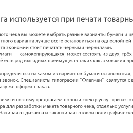
га используется при печати товарн
ного чека вы можете выбрать разные варианты бумаги и цв
ного варианта лучше всего остановиться на однослойной г
чета экономии стоит печатать черными чернилами.
маги — самокопирующаяся, может состоять из двух, трёх и
её есть ряд выгодных преимуществ таких как: экономия в
определиться на каком из вариантов бумаги остановиться,
й звонок. Специалисты типографии "Флагман" свяжутся с 
азу же оформят заказ.
емя и поэтому предлагаем полный спектр услуг при изгот
ра для разработки макета товарного чека, отдельно услуг
 Начиная от дизайна и заканчивая готовой полиграфическ