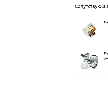
Сопутствующи
Пе
Пе
до