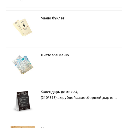
Меню буклет
Листовое меню
Календарь домик а4,
(210*313),вырубной,самосборный ,картон
4+0,3 бига