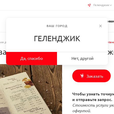
Геленджик
Услуги типографии
Бизнес-сувениры
Требован
ВАШ ГОРОД
ГЕЛЕНДЖИК
ия для ресторанов
/
Печать меню для ресторанов и кафе
/
Заказать Мен
зайнерская бумага в г. Геленд
Да, спасибо
Нет, другой
Заказать
Чтобы узнать точную
и отправьте запрос.
Стоимость услуги ук
офертой.