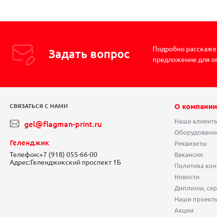
Подробно расскажем
Задать вопрос
предложение для о
О компании
СВЯЗАТЬСЯ С НАМИ
Наши клиент
gel@flagman-print.ru
Оборудовани
Геленджик
Реквизиты
Телефон:
+7 (918) 055-66-00
Вакансии
Адрес:
Геленджикский проспект 1Б
Политика ко
Новости
Дипломы, сер
Наши проект
Акции