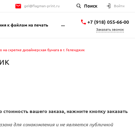
Поиск
gel@flagman-print.ru
Войти
+7 (918) 055-66-00
...
ия к файлам на печать
Заказать звонок
+7 (918) 055-66-00
Геленджикский
ю на скрепке дизайнерская бумага в г. Геленджик
проспект 1Б
пн-пт 9:00-18:00 сб
жик
10:00-14:00
gel@flagman-print.ru
 стоимость вашего заказа, нажмите кнопку заказать
азана для ознакомления и не является публичной