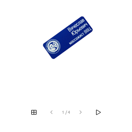
1
/
4