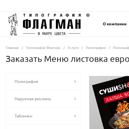
О компании
Главная
/
Типография Флагман
/
Услуги
/
Полиграфия
/
Полиграф
Заказать Меню листовка евро
Полиграфия
Наружная реклама
Таблички