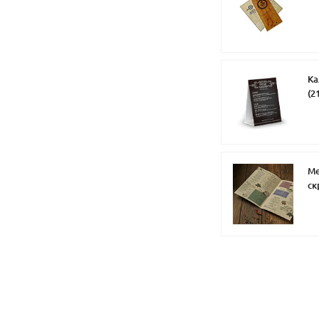
Ка
(2
,к
Ме
ск