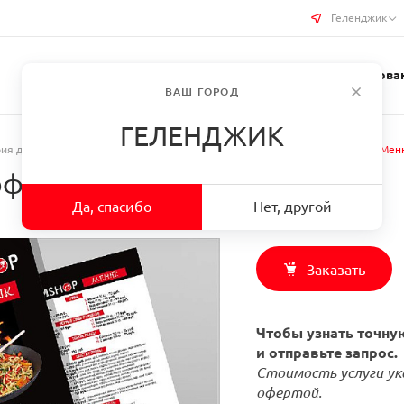
Геленджик
Услуги типографии
Бизнес-сувениры
Требован
ВАШ ГОРОД
ГЕЛЕНДЖИК
ия для ресторанов
/
Печать меню для ресторанов и кафе
/
Заказать Мен
формат в г. Геленджик
Да, спасибо
Нет, другой
Заказать
Чтобы узнать точную
и отправьте запрос.
Стоимость услуги ук
офертой.