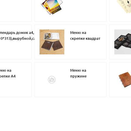
лендарь домик а4,
Меню на
10*313),вырубной,самосборный
скрепке квадрат
артон 4+0,3 бига
ню на
Меню на
репке А4
пружине