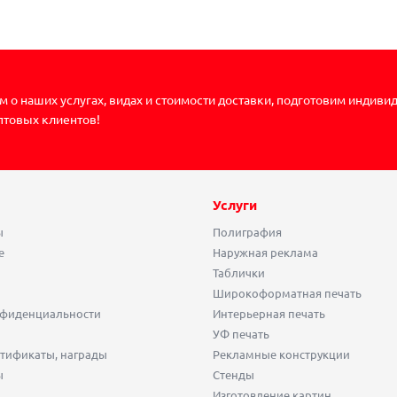
 о наших услугах, видах и стоимости доставки, подготовим индиви
птовых клиентов!
Услуги
ы
Полиграфия
е
Наружная реклама
Таблички
Широкоформатная печать
нфиденциальности
Интерьерная печать
УФ печать
тификаты, награды
Рекламные конструкции
ы
Стенды
Изготовление картин