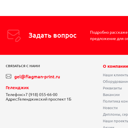
Подробно расскажем
Задать вопрос
предложение для о
О компании
СВЯЗАТЬСЯ С НАМИ
Наши клиент
gel@flagman-print.ru
Оборудовани
Геленджик
Реквизиты
Телефон:
+7 (918) 055-66-00
Вакансии
Адрес:
Геленджикский проспект 1Б
Политика ко
Новости
Дипломы, сер
Наши проект
Акции