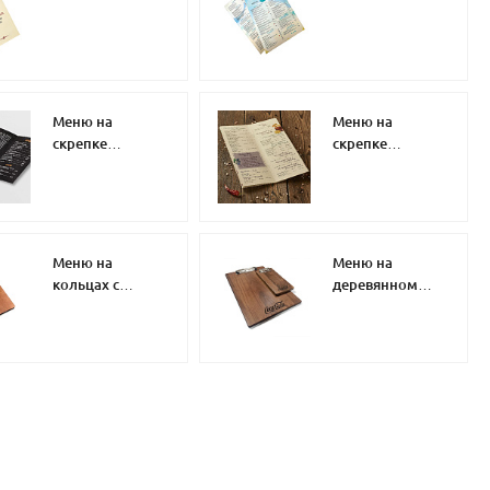
Меню на
Меню на
скрепке
скрепке
евроформат
дизайнерская
бумага
Меню на
Меню на
кольцах с
деревянном
деревянной
планшете
подложкой