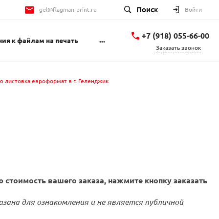
Поиск
gel@flagman-print.ru
Войти
+7 (918) 055-66-00
...
ия к файлам на печать
Заказать звонок
+7 (918) 055-66-00
Геленджикский
ю листовка евроформат в г. Геленджик
проспект 1Б
пн-пт 9:00-18:00 сб
10:00-14:00
gel@flagman-print.ru
 стоимость вашего заказа, нажмите кнопку заказать
азана для ознакомления и не является публичной