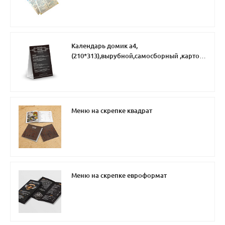
Календарь домик а4,
(210*313),вырубной,самосборный ,картон
4+0,3 бига
Меню на скрепке квадрат
Меню на скрепке евроформат